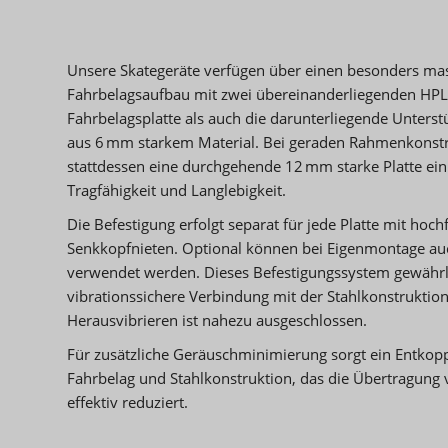
Unsere Skategeräte verfügen über einen besonders ma
Fahrbelagsaufbau mit zwei übereinanderliegenden HPL-
Fahrbelagsplatte als auch die darunterliegende Unters
aus 6 mm starkem Material. Bei geraden Rahmenkonstr
stattdessen eine durchgehende 12 mm starke Platte ein
Tragfähigkeit und Langlebigkeit.
Die Befestigung erfolgt separat für jede Platte mit hoc
Senkkopfnieten. Optional können bei Eigenmontage au
verwendet werden. Dieses Befestigungssystem gewährle
vibrationssichere Verbindung mit der Stahlkonstruktio
Herausvibrieren ist nahezu ausgeschlossen.
Für zusätzliche Geräuschminimierung sorgt ein Entko
Fahrbelag und Stahlkonstruktion, das die Übertragung 
effektiv reduziert.