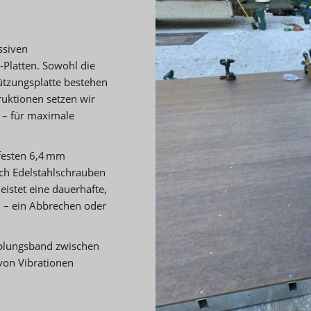
ssiven
Platten. Sowohl die
tützungsplatte bestehen
uktionen setzen wir
 – für maximale
hfesten 6,4 mm
ch Edelstahlschrauben
istet eine dauerhafte,
n – ein Abbrechen oder
pplungsband zwischen
von Vibrationen